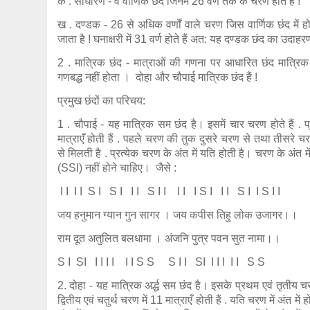
क . साधारण - वे वार्णिक छंद जिनमें 26 वर्ण तक के चरण होते हैं !
ख . दण्डक - 26 से अधिक वर्णों वाले चरण जिस वार्णिक छंद में हो
जाता है ! घनाक्षरी में 31 वर्ण होते हैं अत: यह दण्डक छंद का उदाहरण
2 . मात्रिक छंद - मात्राओं की गणना पर आधारित छंद मात्रिक 
गणबद्ध नहीं होता । दोहा और चौपाई मात्रिक छंद हैं !
प्रमुख छंदों का परिचय:
1 . चौपाई - यह मात्रिक सम छंद है। इसमें चार चरण होते हैं . प
मात्राएँ होती हैं . पहले चरण की तुक दुसरे चरण से तथा तीसरे
से मिलती है . प्रत्येक चरण के अंत में यति होती है। चरण के अंत 
(SSI) नहीं होने चाहिए। जैसे :
I I I I S I S I I I S I I I I I S I I I S I I S I I
जय हनुमान ग्यान गुन सागर । जय कपीस तिहु लोक उजागर।।
राम दूत अतुलित बलधामा । अंजनि पुत्र पवन सुत नामा।।
S I SI I I I I I I S S S I I SI I I I I I S S
2. दोहा - यह मात्रिक अर्द्ध सम छंद है। इसके प्रथम एवं तृतीय च
द्वितीय एवं चतुर्थ चरण में 11 मात्राएँ होती हैं . यति चरण में अंत में 