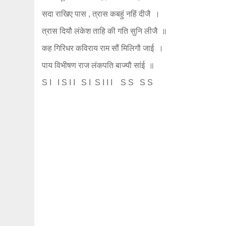
सदा राखिए पास , त्रास कबहुं नहिं दीजै ।
त्रास दियौ लंकेश ताहि की गति सुनि लीजै ॥
कह गिरिधर कविराय राम सौं मिलिगौ जाई ।
पाय विभीषण राज लंकपति बाज्यौ सांई ॥
S I I S I I S I S I I I S S S S