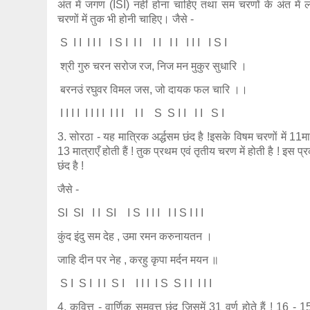
अंत में जगण (ISI) नहीं होना चाहिए तथा सम चरणों के अंत में
चरणों में तुक भी होनी चाहिए। जैसे -
S I I I I I I S I I I I I I I I I I I S I
श्री गुरु चरन सरोज रज, निज मन मुकुर सुधारि ।
बरनउं रघुवर विमल जस, जो दायक फल चारि ।।
I I I I I I I I I I I I I S S I I I I S I
3. सोरठा - यह मात्रिक अर्द्धसम छंद है !इसके विषम चरणों में 11मात
13 मात्राएँ होती हैं ! तुक प्रथम एवं तृतीय चरण में होती है ! इस प
छंद है !
जैसे -
SI SI I I SI I S I I I I I S I I I
कुंद इंदु सम देह , उमा रमन करुनायतन ।
जाहि दीन पर नेह , करहु कृपा मर्दन मयन ॥
S I S I I I S I I I I I S S I I I I I
4. कवित्त - वार्णिक समवृत्त छंद जिसमें 31 वर्ण होते हैं ! 16 