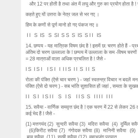
और 12 पर होती है तथा अंत में लघु और गुरु का प्रयोग होता है ! 
कहते हुए यों उत्तरा के नेत्र जल से भर गए ।
हिम के कणों से पूर्ण मानो हो गए पंकज नए ॥
I I S IS S SI S S S IS S I I IS
14. छप्पय - यह मात्रिक विषम छंद है ! इसमें छ: चरण होते हैं - 
अंतिम दो चरण उल्लाला के ! छप्पय में उल्लाला के सम -विषम चरण
= 28 मात्राओं वाला अधिक प्रचलित है ! जैसे -
I S I S I I S I I I I S I I S I I S
रोला की पंक्ति (ऐसे चार चरण ) - जहां स्वतन्त्र विचार न बदलें मन 
पंक्ति (ऐसे दो चरण ) - सब भांति सुशासित हों जहां , समता के 
I I S I I S I I S I S I I S S I I I I I I I
15. सवैया - वार्णिक समवृत्त छंद है ! एक चरण में 22 से लेकर 26 तक
कई भेद हैं ! जैसे -
(1) मत्तगयंद (2) सुन्दरी सवैया (3) मदिरा सवैया (4) दुर्मिल सव
(6)किरीट सवैया (7) गंगोदक सवैया (8) मानिनी सवैया (9) म
बाम सवैया (11) सुखी सवैया (12) महाभुजंग प्रयात