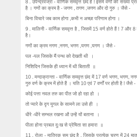
8 . उपेन्द्रवज्रा - वार्णिक समवृत्त छंद है ! इसमें वर्णों की संख्या प
है । गणों का क्रम है - जगण , तगण ,जगण और दो गुरु । जैसे -
बिना विचारे जब काम होगा ,कभी न अच्छा परिणाम होगा ।
9 . मालिनी - वार्णिक समवृत्त है , जिसमें 15 वर्ण होते हैं ! 7 और 8 
है।
गणों का क्रम नगण ,नगण, भगण ,यगण ,यगण । जैसे -
पल -पल जिसके मैं पन्थ को देखती थी ।
निशिदिन जिसके ही ध्यान में थी बिताती ॥
10 . मन्दाक्रान्ता - वार्णिक समवृत्त छंद में 17 वर्ण भगण, भगण
गुरु वर्ण के क्रम में होते हैं । यति 10 एवं 7 वर्णों पर होती है ! जैसे -
कोई पत्ता नवल तरु का पीत जो हो रहा हो ।
तो प्यारे के दृग युगल के सामने ला उसे ही ।
धीरे -धीरे सम्भल रखना औ उन्हें यों बताना ।
पीला होना प्रबल दुःख से प्रेषिता सा हमारा ॥
11 . रोला - मात्रिक सम छंद है , जिसके प्रत्येक चरण में 24 मात