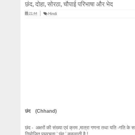
छंद, दोहा, सोरठा, चौपाई परिभाषा और भेद
21:44
Hindi
छंद (Chhand)
छंद - अक्षरों की संख्या एवं क्रम ,मात्रा गणना तथा यति -गति के सम्
नियोजित पघरचना ' छंद ' कहलाती है !