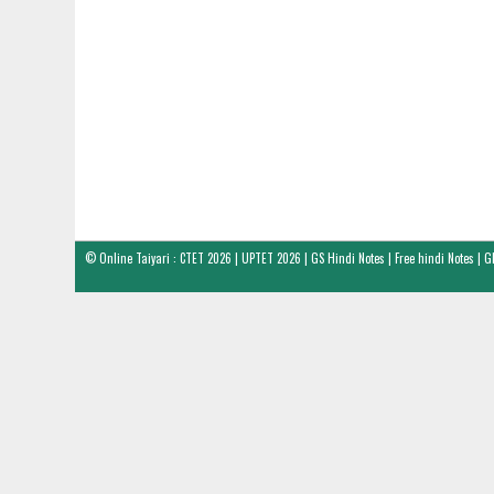
©
Online Taiyari : CTET 2026 | UPTET 2026 | GS Hindi Notes | Free hindi Notes | G