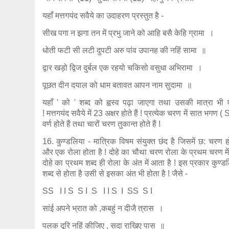
यहाँ मत्तगयंद सवैये का उदाहरण प्रस्तुत है -
सीख पगा न झगा तन में प्रभु जाने को आहि बसै केहि ग्रामा ।
धोती फटी सी लटी दुपटी अरु पांव उपानह की नहिं सामा ॥
द्वार खड़ो द्विज दुर्बल एक रहयो चकिसो वसुधा अभिरामा ।
पूछत दीन दयाल को धाम बतावत आपन नाम सुदामा ॥
यहाँ ' को ' शब्द को ह्वस्व पढ़ा जाएगा तथा उसकी मात्रा भी
! मत्तगयंद सवैये में 23 अक्षर होते हैं ! प्रत्येक चरण में सात भगण ( S
वर्ण होते हैं तथा चारों चरण तुकान्त होते हैं !
16. कुण्डलिया - मात्रिक विषम संयुक्त छंद है जिसमें छ: चरण होत
और एक रोला होता है ! दोहे का चौथा चरण रोला के प्रथम चरण में
दोहे का प्रथम शब्द ही रोला के अंत में आता है ! इस प्रकार कुण्
शब्द से होता है उसी से इसका अंत भी होता है ! जैसे -
SS I I S S I S I I S I SS S I
सांई अपने भ्रात को ,कबहुं न दीजै त्रास ।
पलक दूरि नहिं कीजिए , सदा राखिए पास ॥